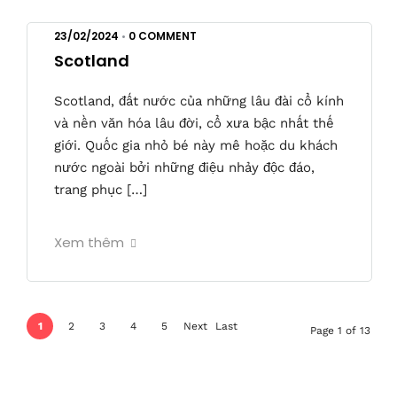
23/02/2024
•
0 COMMENT
Scotland
Scotland, đất nước của những lâu đài cổ kính
và nền văn hóa lâu đời, cổ xưa bậc nhất thế
giới. Quốc gia nhỏ bé này mê hoặc du khách
nước ngoài bởi những điệu nhảy độc đáo,
trang phục […]
Xem thêm
1
2
3
4
5
Next
Last
Page 1 of 13
›
»