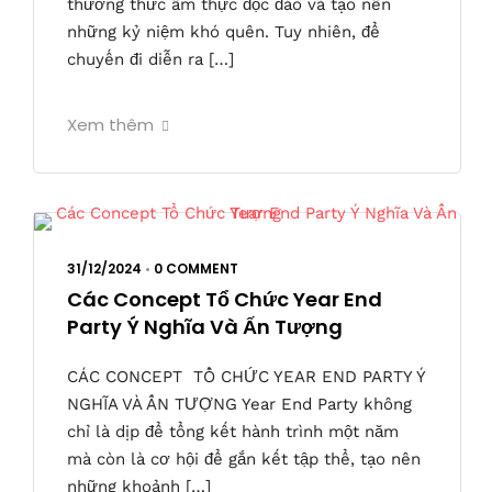
thưởng thức ẩm thực độc đáo và tạo nên
những kỷ niệm khó quên. Tuy nhiên, để
chuyến đi diễn ra […]
Xem thêm
31/12/2024
•
0 COMMENT
Các Concept Tổ Chức Year End
Party Ý Nghĩa Và Ấn Tượng
CÁC CONCEPT TỔ CHỨC YEAR END PARTY Ý
NGHĨA VÀ ẤN TƯỢNG Year End Party không
chỉ là dịp để tổng kết hành trình một năm
mà còn là cơ hội để gắn kết tập thể, tạo nên
những khoảnh […]