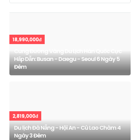
18,990,000đ
Cung Đường Vàng Du Lịch Hàn Quốc Cực
Hấp Dẫn: Busan - Daegu - Seoul 6 Ngày 5
Đêm
2,819,000đ
Du lịch Đà Nẵng - Hội An - Cù Lao Chàm 4
Ngày 3 Đêm