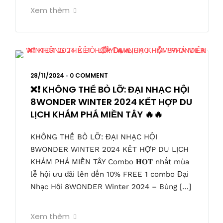
Xem thêm
28/11/2024
•
0 COMMENT
❌❗ KHÔNG THỂ BỎ LỠ: ĐẠI NHẠC HỘI
8WONDER WINTER 2024 KẾT HỢP DU
LỊCH KHÁM PHÁ MIỀN TÂY 🔥🔥
KHÔNG THỂ BỎ LỠ: ĐẠI NHẠC HỘI
8WONDER WINTER 2024 KẾT HỢP DU LỊCH
KHÁM PHÁ MIỀN TÂY Combo 𝐇𝐎𝐓 nhất mùa
lễ hội ưu đãi lên đến 10% FREE 1 combo Đại
Nhạc Hội 8WONDER Winter 2024 – Bùng […]
Xem thêm