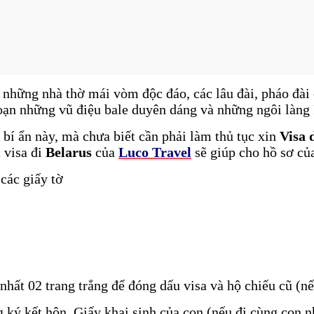
 những nhà thờ mái vòm độc đáo, các lâu đài, pháo đài
oạn những vũ điệu bale duyên dáng và những ngôi làng 
í ẩn này, mà chưa biết cần phải làm thủ tục xin
Visa
 visa đi
Belarus
của
Luco Travel
sẽ giúp cho hồ sơ củ
 các giấy tờ
 nhất 02 trang trắng để đóng dấu visa và hộ chiếu cũ (n
ký kết hôn, Giấy khai sinh của con (nếu đi cùng con n