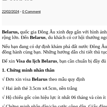
22/02/2024
•
0 Comment
Belarus,
quốc gia Đông Âu xinh đẹp gắn với hình ảnh
rộng lớn. Đến
Belarus
, du khách có cơ hội thưởng ng
Nếu bạn đang có dự định khám phá đất nước Đông Âu b
đồng hành cùng bạn. Những hướng dẫn chi tiết thủ tục
Để xin
Visa
du lịch Belarus
, bạn cần chuẩn bị đầy đủ
1. Chứng minh nhân thân
√ Đơn xin visa
Belarus
theo mẫu quy định
√ Hai ảnh thẻ 3.5cm x4.5cm, nền trắng
√ Hộ chiếu gốc còn hiệu lực ít nhất 06 tháng và còn ít
√ Chứng minh nhân dân/căn cước công dân, Giấy đăng 