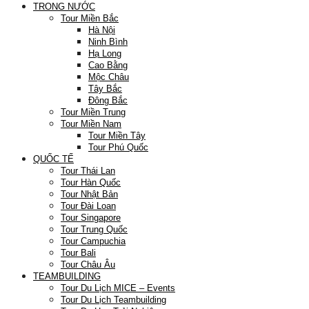
TRONG NƯỚC
Tour Miền Bắc
Hà Nội
Ninh Bình
Hạ Long
Cao Bằng
Mộc Châu
Tây Bắc
Đông Bắc
Tour Miền Trung
Tour Miền Nam
Tour Miền Tây
Tour Phú Quốc
QUỐC TẾ
Tour Thái Lan
Tour Hàn Quốc
Tour Nhật Bản
Tour Đài Loan
Tour Singapore
Tour Trung Quốc
Tour Campuchia
Tour Bali
Tour Châu Âu
TEAMBUILDING
Tour Du Lịch MICE – Events
Tour Du Lịch Teambuilding