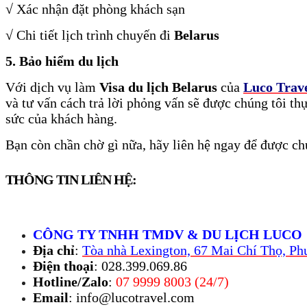
√ Xác nhận đặt phòng khách sạn
√ Chi tiết lịch trình chuyến đi
Belarus
5. Bảo hiểm du lịch
Với dịch vụ làm
Visa du lịch
Belarus
của
Luco Trav
và tư vấn cách trả lời phỏng vấn sẽ được chúng tôi th
sức của khách hàng.
Bạn còn chần chờ gì nữa, hãy liên hệ ngay để được ch
THÔNG TIN LIÊN HỆ:
CÔNG TY TNHH TMDV & DU LỊCH LUCO
Địa chỉ
:
Tòa nhà Lexington, 67 Mai Chí Thọ, Ph
Điện thoại
: 028.399.069.86
Hotline/Zalo
:
07 9999 8003 (24/7)
Email
: info@lucotravel.com