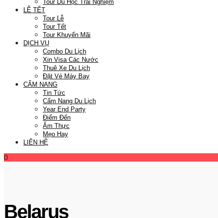
Tour Du Học Trải Nghiệm
LỄ TẾT
Tour Lễ
Tour Tết
Tour Khuyến Mãi
DỊCH VỤ
Combo Du Lịch
Xin Visa Các Nước
Thuê Xe Du Lịch
Đặt Vé Máy Bay
CẨM NANG
Tin Tức
Cẩm Nang Du Lịch
Year End Party
Điểm Đến
Ẩm Thực
Mẹo Hay
LIÊN HỆ
0
Belarus