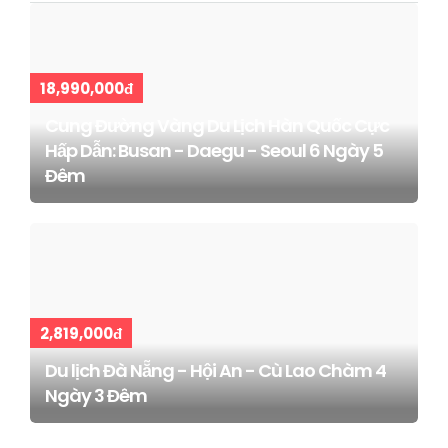
18,990,000đ
Cung Đường Vàng Du Lịch Hàn Quốc Cực
Hấp Dẫn: Busan - Daegu - Seoul 6 Ngày 5
Đêm
2,819,000đ
Du lịch Đà Nẵng - Hội An - Cù Lao Chàm 4
Ngày 3 Đêm