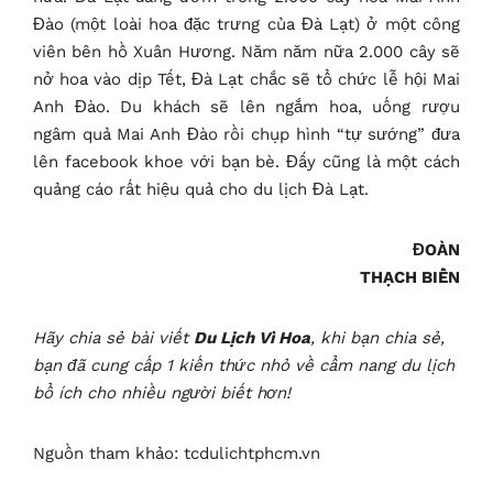
Đào (một loài hoa đặc trưng của Đà Lạt) ở một công
viên bên hồ Xuân Hương. Năm năm nữa 2.000 cây sẽ
nở hoa vào dịp Tết, Đà Lạt chắc sẽ tổ chức lễ hội Mai
Anh Đào. Du khách sẽ lên ngắm hoa, uống rượu
ngâm quả Mai Anh Đào rồi chụp hình “tự sướng” đưa
lên facebook khoe với bạn bè. Đấy cũng là một cách
quảng cáo rất hiệu quả cho du lịch Đà Lạt.
ĐOÀN
THẠCH BIỀN
Hãy chia sẻ bài viết
Du Lịch Vì Hoa
, khi bạn chia sẻ,
bạn đã cung cấp 1 kiến thức nhỏ về cẩm nang du lịch
bổ ích cho nhiều người biết hơn!
Nguồn tham khảo: tcdulichtphcm.vn