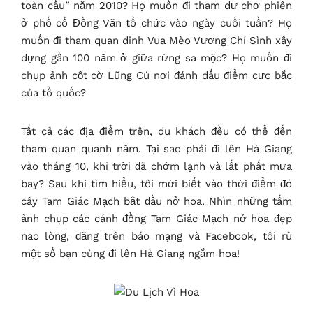
toàn cầu” năm 2010? Họ muốn đi tham dự chợ phiên
ở phố cổ Đồng Văn tổ chức vào ngày cuối tuần? Họ
muốn đi tham quan dinh Vua Mèo Vương Chí Sình xây
dựng gần 100 năm ở giữa rừng sa mộc? Họ muốn đi
chụp ảnh cột cờ Lũng Cú nơi đánh dấu điểm cực bắc
của tổ quốc?
Tất cả các địa điểm trên, du khách đều có thể đến
tham quan quanh năm. Tại sao phải đi lên Hà Giang
vào tháng 10, khi trời đã chớm lạnh và lất phất mưa
bay? Sau khi tìm hiểu, tôi mới biết vào thời điểm đó
cây Tam Giác Mạch bắt đầu nở hoa. Nhìn những tấm
ảnh chụp các cánh đồng Tam Giác Mạch nở hoa đẹp
nao lòng, đăng trên báo mạng và Facebook, tôi rủ
một số bạn cùng đi lên Hà Giang ngắm hoa!