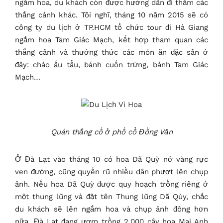
ngắm hoa, du khách còn được hướng dẫn đi thăm các
thắng cảnh khác. Tôi nghĩ, tháng 10 năm 2015 sẽ có
công ty du lịch ở TP.HCM tổ chức tour đi Hà Giang
ngắm hoa Tam Giác Mạch, kết hợp tham quan các
thắng cảnh và thưởng thức các món ăn đặc sản ở
đây: cháo ấu tẩu, bánh cuốn trứng, bánh Tam Giác
Mạch…
Quán thắng cố ở phố cổ Đồng Văn
Ở Đà Lạt vào tháng 10 có hoa Dã Quỳ nở vàng rực
ven đường, cũng quyến rũ nhiều dân phượt lên chụp
ảnh. Nếu hoa Dã Quỳ được quy hoạch trồng riêng ở
một thung lũng và đặt tên Thung lũng Dã Qùy, chắc
du khách sẽ lên ngắm hoa và chụp ảnh đông hơn
nữa. Đà Lạt đang ươm trồng 2.000 cây hoa Mai Anh