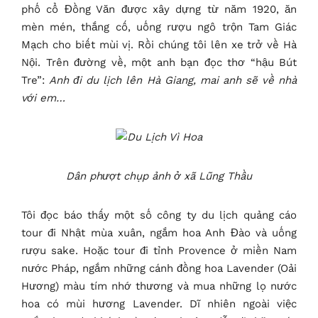
phố cổ Đồng Văn được xây dựng từ năm 1920, ăn
mèn mén, thắng cố, uống rượu ngô trộn Tam Giác
Mạch cho biết mùi vị. Rồi chúng tôi lên xe trở về Hà
Nội. Trên đường về, một anh bạn đọc thơ “hậu Bút
Tre”:
Anh đi du lịch lên Hà Giang, mai anh sẽ về nhà
với em…
Dân phượt chụp ảnh ở xã Lũng Thầu
Tôi đọc báo thấy một số công ty du lịch quảng cáo
tour đi Nhật mùa xuân, ngắm hoa Anh Đào và uống
rượu sake. Hoặc tour đi tỉnh Provence ở miền Nam
nước Pháp, ngắm những cánh đồng hoa Lavender (Oải
Hương) màu tím nhớ thương và mua những lọ nước
hoa có mùi hương Lavender. Dĩ nhiên ngoài việc