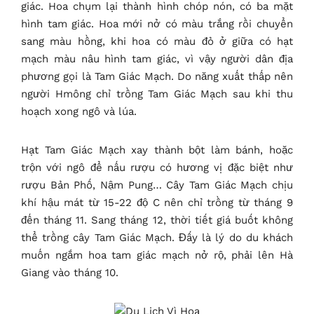
giác. Hoa chụm lại thành hình chóp nón, có ba mặt
hình tam giác. Hoa mới nở có màu trắng rồi chuyển
sang màu hồng, khi hoa có màu đỏ ở giữa có hạt
mạch màu nâu hình tam giác, vì vậy người dân địa
phương gọi là Tam Giác Mạch. Do năng xuất thấp nên
người Hmông chỉ trồng Tam Giác Mạch sau khi thu
hoạch xong ngô và lúa.
Hạt Tam Giác Mạch xay thành bột làm bánh, hoặc
trộn với ngô để nấu rượu có hương vị đặc biệt như
rượu Bản Phố, Nậm Pung… Cây Tam Giác Mạch chịu
khí hậu mát từ 15-22 độ C nên chỉ trồng từ tháng 9
đến tháng 11. Sang tháng 12, thời tiết giá buốt không
thể trồng cây Tam Giác Mạch. Đấy là lý do du khách
muốn ngắm hoa tam giác mạch nở rộ, phải lên Hà
Giang vào tháng 10.