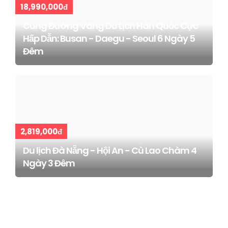
18,990,000đ
Cung Đường Vàng Du Lịch Hàn Quốc Cực
Hấp Dẫn: Busan - Daegu - Seoul 6 Ngày 5
Đêm
2,819,000đ
Du lịch Đà Nẵng - Hội An - Cù Lao Chàm 4
Ngày 3 Đêm