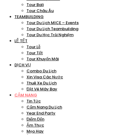
Tour Bali
Tour Châu Âu
TEAMBUILDING
Tour Du Lịch MICE – Events
Tour Du Lịch Teambuilding
Tour Du Học Trải Nghiệm
LỄ TẾT
Tour Lễ
Tour Tết
Tour Khuyến Mãi
DỊCH VỤ
Combo Du Lịch
Xin Visa Các Nước
Thuê Xe Du Lịch
Đặt Vé Máy Bay
CẨM NANG
Tin Tức
Cẩm Nang Du Lịch
Year End Party
Điểm Đến
Ẩm Thực
Mẹo Hay