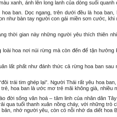
 màu xanh, ánh lên long lanh của dòng suối quanh 
hoa ban. Dọc ngang, trên dưới đều là hoa ban, b
n như bàn tay người con gái miền sơn cước, khi 
ng thời gian này những người yêu thích thiên n
loài hoa nơi núi rừng mà còn đến để tận hưởng 
uân lất phất như đánh thức cả rừng hoa ban sau 
đôi trái tim ghép lại”. Người Thái rất yêu hoa ban
ổi trẻ, hoa ban là ước mơ trẻ mãi không già, nhiều 
 vào đời sống văn hoá – tâm linh của nhân dân Tâ
rải qua tuổi thanh xuân nồng cháy, với những trò 
 bản, nhớ người yêu, còn có nỗi nhớ da diết hoa 