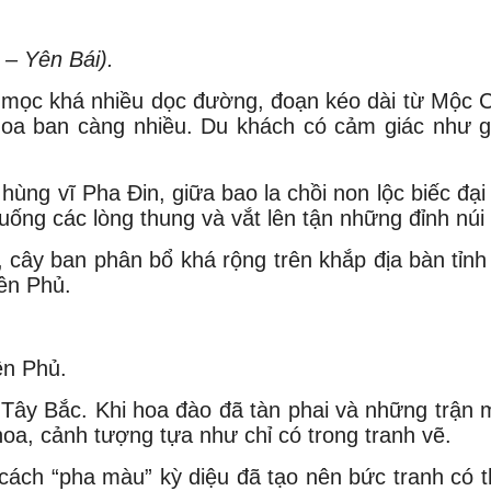
– Yên Bái).
mọc khá nhiều dọc đường, đoạn kéo dài từ Mộc C
o hoa ban càng nhiều. Du khách có cảm giác nh
 hùng vĩ Pha Đin, giữa bao la chồi non lộc biếc đ
uống các lòng thung và vắt lên tận những đỉnh núi 
, cây ban phân bổ khá rộng trên khắp địa bàn tỉn
ên Phủ.
ên Phủ.
Tây Bắc. Khi hoa đào đã tàn phai và những trận m
oa, cảnh tượng tựa như chỉ có trong tranh vẽ.
à cách “pha màu” kỳ diệu đã tạo nên bức tranh có 