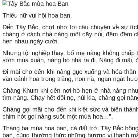
Thiếu nữ vui hội hoa ban.
Đến Tây Bắc, chợt nhớ tới câu chuyện về sự tí
chàng ở cách nhà nàng một dãy núi, đêm đêm ch
hẹn nhau ngày cưới.
Nhưng tội nghiệp thay, bố mẹ nàng không chấp 
sớm mùa xuân, nàng bỏ nhà ra đi. Nàng đi mãi, đ
Đi mãi cho đến khi nàng gục xuống và hóa thâ
vàn cánh hoa trong trắng, nõn nà, ngan ngát hư
Chàng Khum khi đến nơi hò hẹn ở nhà nàng nhưng
tìm nàng. Chạy hết đồi nọ, núi kia, chàng gọi nà
Chàng gọi mãi cho đến khi kiệt sức và biến thà
chim hót gọi nàng suốt một mùa hoa…”.
Tháng ba mùa hoa ban, cả đất trời Tây Bắc bỗng
ban, cùng thưởng thức những hương vị thanh mát,