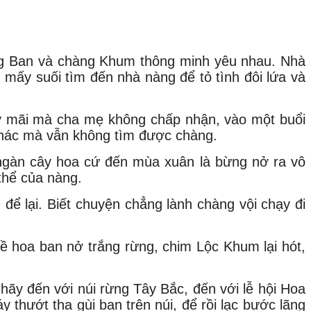
àng Ban và chàng Khum thông minh yêu nhau. Nhà
ấy suối tìm đến nhà nàng để tỏ tình đôi lứa và
ày mãi mà cha mẹ không chấp nhận, vào một buổi
 khác mà vẫn không tìm được chàng.
ngàn cây hoa cứ đến mùa xuân là bừng nở ra vô
thể của nàng.
ể lại. Biết chuyện chẳng lành chàng vội chạy đi
ề hoa ban nở trắng rừng, chim Lộc Khum lại hót,
ãy đến với núi rừng Tây Bắc, đến với lễ hội Hoa
thướt tha gùi ban trên núi, để rồi lạc bước lãng