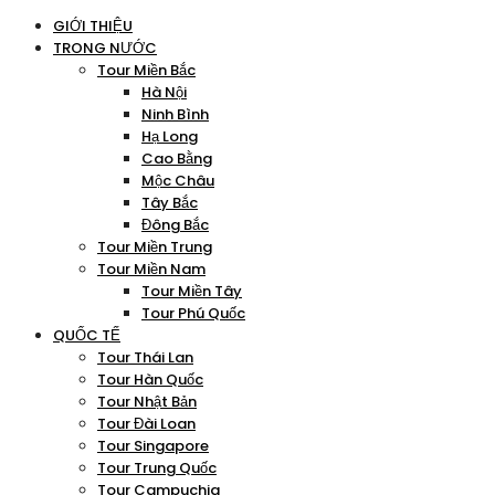
GIỚI THIỆU
TRONG NƯỚC
Tour Miền Bắc
Hà Nội
Ninh Bình
Hạ Long
Cao Bằng
Mộc Châu
Tây Bắc
Đông Bắc
Tour Miền Trung
Tour Miền Nam
Tour Miền Tây
Tour Phú Quốc
QUỐC TẾ
Tour Thái Lan
Tour Hàn Quốc
Tour Nhật Bản
Tour Đài Loan
Tour Singapore
Tour Trung Quốc
Tour Campuchia