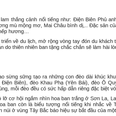
 lam thắng cảnh nổi tiếng như: Điện Biên Phủ 
g mù mộng mơ, Mai Châu bình dị,.. Đặc sản của 
i, nếp hương…
triển về du lịch, mở rộng vòng tay đón du khách 
ẫn do thiên nhiên ban tặng chắc chắn sẽ làm hài l
ao sừng sững tạo ra những con đèo dài khúc khuỷu
iện Biên), đèo Khau Phạ (Yên Bái), đèo Ô Quy 
, mỗi đèo đều có sức hấp dẫn riêng đặc biệt vơ
 lỡ cơ hội ngắm nhìn hoa ban trắng ở Sơn La, La
Hoa ban còn là biểu tượng nổi tiếng khi nhắc vê
n núi ở vùng Tây Bắc báo hiệu sự bắt đầu của mô