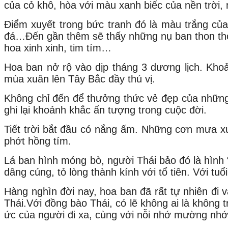
của cỏ khô, hòa với màu xanh biếc của nền trời,
Điểm xuyết trong bức tranh đó là màu trắng của 
đá…Đến gần thêm sẽ thấy những nụ ban thon tho
hoa xinh xinh, tim tím…
Hoa ban nở rộ vào dịp tháng 3 dương lịch. Khoả
mùa xuân lên Tây Bắc đầy thú vị.
Không chỉ đến để thưởng thức vẻ đẹp của những 
ghi lại khoảnh khắc ấn tượng trong cuộc đời.
Tiết trời bắt đầu có nắng ấm. Những cơn mưa x
phớt hồng tím.
Lá ban hình móng bò, người Thái bảo đó là hình “
dâng cúng, tỏ lòng thành kính với tổ tiên. Với tu
Hàng nghìn đời nay, hoa ban đã rất tự nhiên đi
Thái.Với đồng bào Thái, có lẽ không ai là không t
ức của người đi xa, cùng với nỗi nhớ mường nhớ