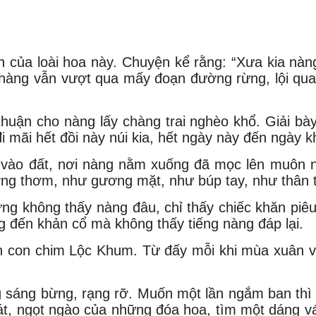
ch của loài hoa này. Chuyện kể rằng: “Xưa kia n
àng vẫn vượt qua mấy đoạn đường rừng, lội qua m
thuận cho nàng lấy chàng trai nghèo khổ. Giải b
i mãi hết đồi này núi kia, hết ngày này đến ngày
n vào đất, nơi nàng nằm xuống đã mọc lên muôn 
ơng thơm, như gương mặt, như búp tay, như thân 
 không thấy nàng đâu, chỉ thấy chiếc khăn piêu đ
ng đến khản cổ mà không thấy tiếng nàng đáp lại.
nh con chim Lộc Khum. Từ đấy mỗi khi mùa xuân v
 sáng bừng, rạng rỡ. Muốn một lần ngắm ban thì h
 ngọt ngào của những đóa hoa, tìm một dáng váy 